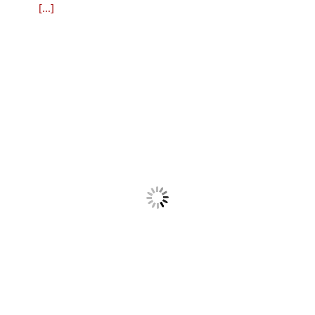
[...]