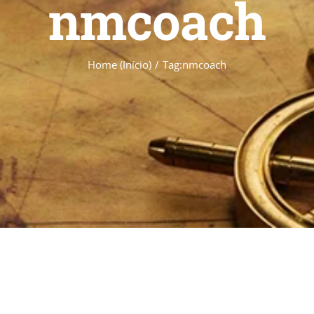
nmcoach
Home (Início)
Tag:
nmcoach