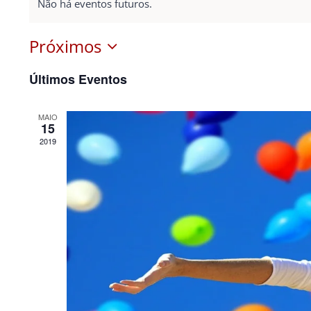
Não há eventos futuros.
Próximos
Selecione
Últimos Eventos
a
data.
MAIO
15
2019