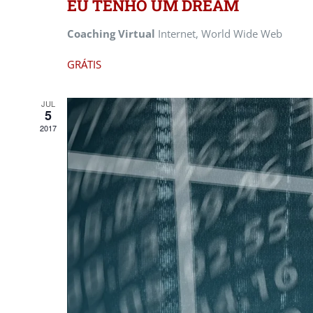
EU TENHO UM DREAM
Coaching Virtual
Internet, World Wide Web
GRÁTIS
JUL
5
2017