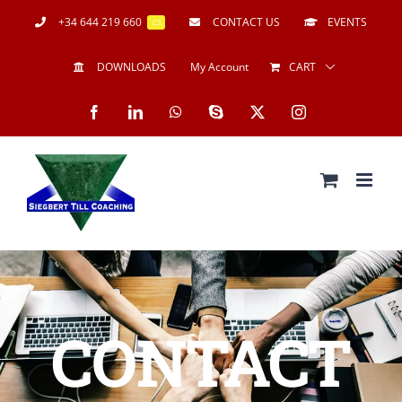
+34 644 219 660
CONTACT US
EVENTS
CS
DOWNLOADS
My Account
CART
CONTACT